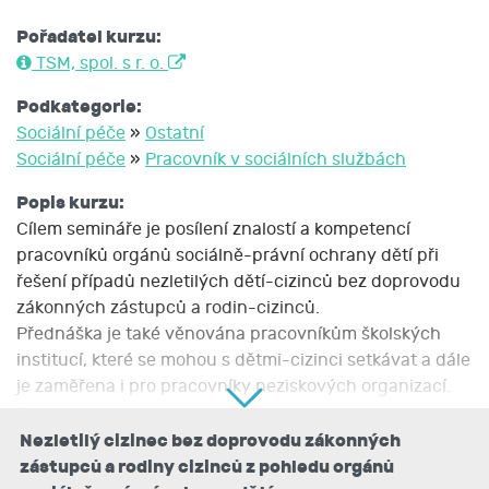
Pořadatel kurzu:
TSM, spol. s r. o.
Podkategorie:
Sociální péče
»
Ostatní
Sociální péče
»
Pracovník v sociálních službách
Popis kurzu:
Cílem semináře je posílení znalostí a kompetencí
pracovníků orgánů sociálně-právní ochrany dětí při
řešení případů nezletilých dětí-cizinců bez doprovodu
zákonných zástupců a rodin-cizinců.
Přednáška je také věnována pracovníkům školských
institucí, které se mohou s dětmi-cizinci setkávat a dále
je zaměřena i pro pracovníky neziskových organizací.
Obsah semináře:
- Úvod do problematiky.
Nezletilý cizinec bez doprovodu zákonných
- Zákon č. 359/1999 Sb., o sociálně-právní ochraně
zástupců a rodiny cizinců z pohledu orgánů