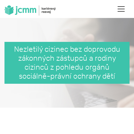
Nezletilý cizinec bez doprovodu
zákonných zástupců a rodiny
cizinců z pohledu orgánů
sociálně-právní ochrany dětí