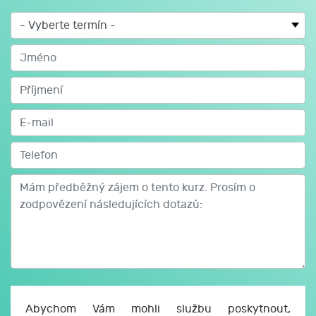
vstup na území, formy pobytu a druhy víz, cestovní
doklady, správní vyhoštění a soudní přezkum, zajištění
cizinců, zařízení pro cizince.
- Problematika:
a) multikulturalita,
b) totožnost nezletilého cizince (věk, jméno, příjmení,
datum narození, státní příslušnost, apod.),
c) limity orgánů sociálně-právní ochrany dětí z pohledu
problematiky nezletilého cizince bez doprovodu
zákonného zástupce.
Diskuse, dotazy.
Abychom Vám mohli službu poskytnout,