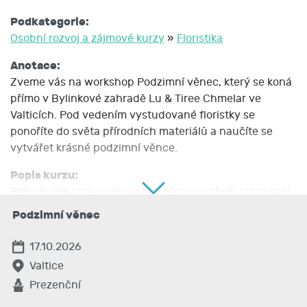
Podkategorie:
Osobní rozvoj a zájmové kurzy
»
Floristika
Anotace:
Zveme vás na workshop Podzimní věnec, který se koná
přímo v Bylinkové zahradě Lu & Tiree Chmelar ve
Valticích. Pod vedením vystudované floristky se
ponoříte do světa přírodních materiálů a naučíte se
vytvářet krásné podzimní věnce.
Popis kurzu:
Během dne stráveného v krásném prostředí zahrady si
nejen odpočinete, ale také si odnesete domů
Podzimní věnec
vlastnoručně vyrobený věnec. Přijďte si užít inspirativní
podzimní den plný kreativity!
17.10.2026
Valtice
Prezenční