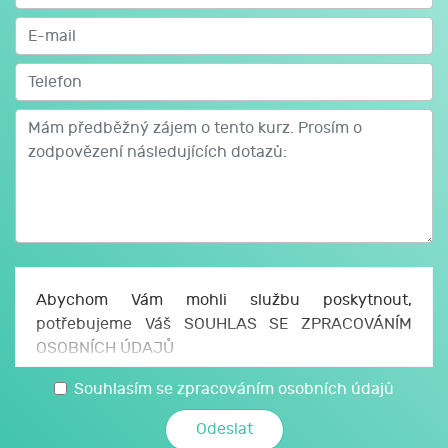
Abychom Vám mohli službu poskytnout,
potřebujeme Váš SOUHLAS SE ZPRACOVÁNÍM
OSOBNÍCH ÚDAJŮ
Uděluji JCMM, z. s. p. o., sídlo Česká 166/11, 602
Souhlasím se zpracováním osobních údajů
00 Brno, IČO: 750 64 707 (JCMM) souhlas se
zpracováním svých osobních a citlivých údajů,