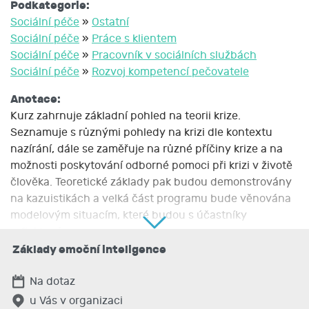
Podkategorie:
Sociální péče
»
Ostatní
Sociální péče
»
Práce s klientem
Sociální péče
»
Pracovník v sociálních službách
Sociální péče
»
Rozvoj kompetencí pečovatele
Anotace:
Kurz zahrnuje základní pohled na teorii krize.
Seznamuje s různými pohledy na krizi dle kontextu
nazírání, dále se zaměřuje na různé příčiny krize a na
možnosti poskytování odborné pomoci při krizi v životě
člověka. Teoretické základy pak budou demonstrovány
na kazuistikách a velká část programu bude věnována
modelovým situacím, které budou s účastníky
reflektovány.
Základy emoční inteligence
Popis kurzu:
Bližší informace o kurzu najdete na webu www.sovia.cz.
Na dotaz
Cena je kalkulována pro kurz na klíč a skupinu 10
u Vás v organizaci