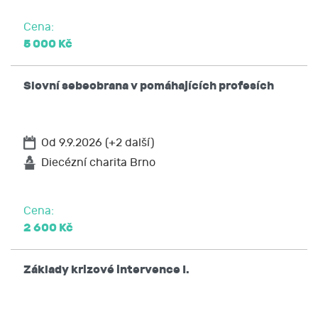
Cena:
5 000 Kč
Slovní sebeobrana v pomáhajících profesích
Od 9.9.2026 (+2 další)
Diecézní charita Brno
Cena:
2 600 Kč
Základy krizové intervence I.