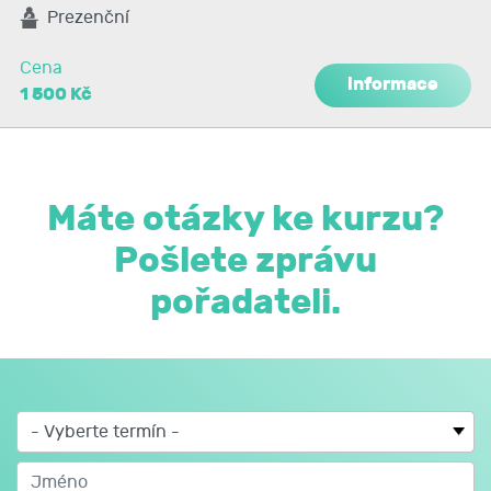
účastníků. Jste menší organizace nebo máte jen několik
Prezenční
zájemců o stejný kurz? Nevadí, ostatní účastníky do
počtu 10 lidí seženeme my.
Cena
informace
1 500 Kč
Máte otázky ke kurzu?
Pošlete zprávu
pořadateli.