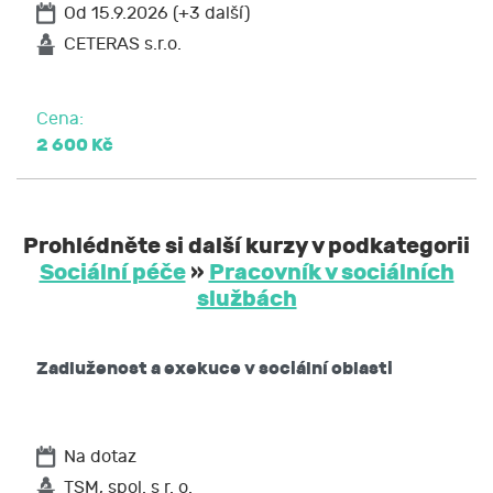
Od 15.9.2026 (+3 další)
CETERAS s.r.o.
Cena:
2 600 Kč
Prohlédněte si další kurzy v podkategorii
Sociální péče
»
Pracovník v sociálních
službách
Zadluženost a exekuce v sociální oblasti
Na dotaz
TSM, spol. s r. o.