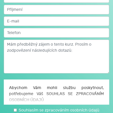
Abychom Vám mohli službu poskytnout,
potřebujeme Váš SOUHLAS SE ZPRACOVÁNÍM
OSOBNÍCH ÚDAJŮ
Uděluji JCMM, z. s. p. o., sídlo Česká 166/11, 602
Souhlasím se zpracováním osobních údajů