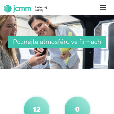
Poznejte atmosféru ve firmách
12
0