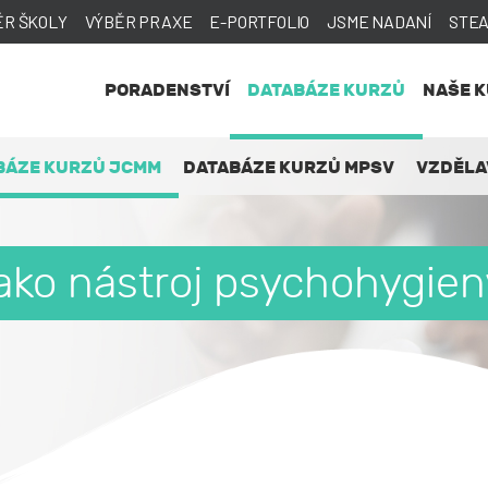
ĚR ŠKOLY
VÝBĚR PRAXE
E-PORTFOLIO
JSME NADANÍ
STE
PORADENSTVÍ
DATABÁZE KURZŮ
NAŠE 
BÁZE KURZŮ JCMM
DATABÁZE KURZŮ MPSV
VZDĚLA
ako nástroj psychohygien