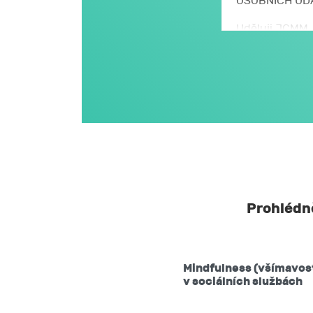
OSOBNÍCH ÚD
Uděluji JCMM, 
se zpracováním
a údajů, kter
S mými osobní
stanoveném v 
nařízení EU o 
JCMM.
JCMM moje os
s výjimkou k
neurčitou.
Prohlédně
Beru na vědom
vzít souhlas
Mindfulness (všímavos
požadovat 
v sociálních službách
těchto údaj
vyžádat si 