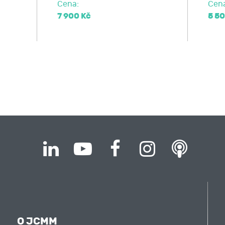
Cena:
Cen
7 900 Kč
5 50
O JCMM