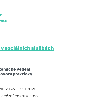
a:
rma
 v sociálních službách
temické vedení
hovoru prakticky
.10.2026 - 2.10.2026
iecézní charita Brno