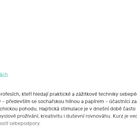
bách
ofesích, kteří hledají praktické a zážitkové techniky sebep
y – především se sochařskou hlínou a papírem – účastníci zaž
chickou pohodu. Haptická stimulace je v dnešní době často
slové prožívání, kreativitu i duševní rovnováhu. Kurz je ved
ností sebepodpory.