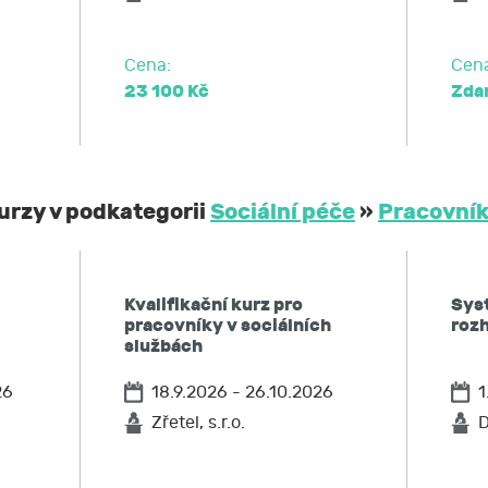
Cena:
Cen
23 100 Kč
Zda
kurzy v podkategorii
Sociální péče
»
Pracovník
Kvalifikační kurz pro
Sys
pracovníky v sociálních
roz
službách
26
18.9.2026 - 26.10.2026
1
Zřetel, s.r.o.
D