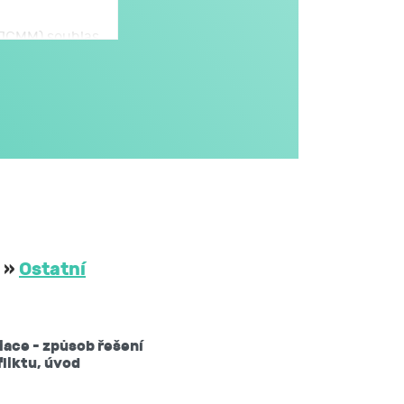
 (JCMM) souhlas
omto formuláři,
JCMM.
větším rozsahu
dále v obecném
i na aktivitách
třetím osobám
 JCMM na dobu
»
Ostatní
ů mám právo:
ace - způsob řešení
žádat si kopii
liktu, úvod
 nebo opravit,