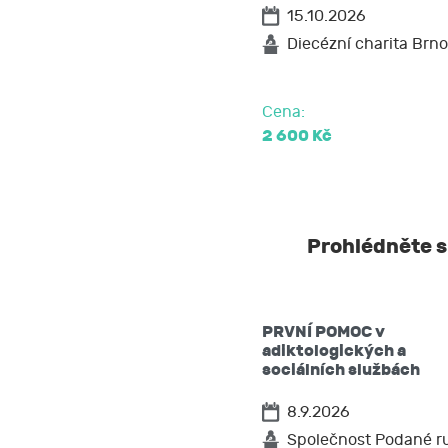
15.10.2026
popřípadě p
požadovat 
Diecézní charita Brno
na přenosit
podat stížn
Cena:
2 600 Kč
Prohlédněte si
PRVNÍ POMOC v
adiktologických a
sociálních službách
8.9.2026
Společnost Podané r