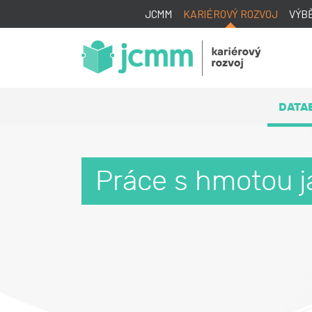
JCMM
KARIÉROVÝ ROZVOJ
VÝB
DATA
Práce s hmotou j