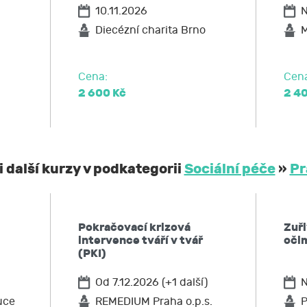
10.11.2026
N
ožadovat omezení zpracování,
po JCMM výmaz těchto osobních údajů
Diecézní charita Brno
M
elnost údajů,
ost u Úřadu pro ochranu osobních údajů nebo se obrátit na 
Cena:
Cen
2 600 Kč
2 4
 další kurzy v podkategorii
Sociální péče
»
Pr
Pokračovací krizová
Zuři
intervence tváří v tvář
oči
(PKI)
Od 7.12.2026 (+1 další)
N
uce
REMEDIUM Praha o.p.s.
P