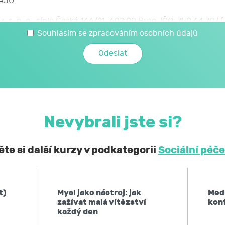
AJŮ
z. s. p. o., sídlo Česká 166/11, 602 00 Brno, IČO: 750 64 707
 svých osobních a citlivých údajů, které jsem uvedl/a v t
Souhlasím se zpracováním osobních údajů
é JCMM poskytnu při kariérovém poradenství realizovaném 
mi a citlivými údaji může JCMM nakládat způsobem a v nej
zákoně č. 110/2019 Sb., o zpracování osobních údajů, a 
ochraně osobních údajů č. 2016/679, a to za účelem mé účast
Nevybrali jste si?
obní a citlivé údaje neposkytne bez mého souhlasu 
ontrolních a nadřízených orgánů. Svůj souhlas uděluji
te si další kurzy v podkategorii
Sociální péče
í, že podle obecného nařízení EU o ochraně osobních údaj
 kdykoliv zpět,
t)
Mysl jako nástroj: jak
Medi
po JCMM informaci, jaké moje osobní údaje zpracovává, 
zažívat malá vítězství
konf
ů,
každý den
u JCMM přístup k těmto údajům a tyto nechat aktualizovat