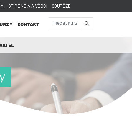
AM
STIPENDIA A VĚDCI
SOUTĚŽE
KURZY
KONTAKT
VATEL
y