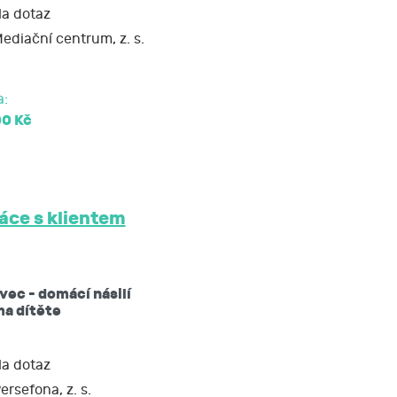
a dotaz
ediační centrum, z. s.
soud.
a:
00 Kč
áce s klientem
vec - domácí násilí
ma dítěte
a dotaz
ersefona, z. s.