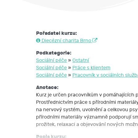
Pořadatel kurzu:
Diecézní charita Brno
Podkategorie:
Sociální péče
»
Ostatní
Sociální péče
»
Práce s klientem
Sociální péče
»
Pracovník v sociálních služ
Anotace:
Kurz je určen pracovníkům v pomáhajících pr
Prostřednictvím práce s přírodními materiál
na nervový systém, uvolnění a celkovou psy
přírodními materiály významně podporují smy
prožitek, relaxaci a objevování nových mož
Popis kurzu: