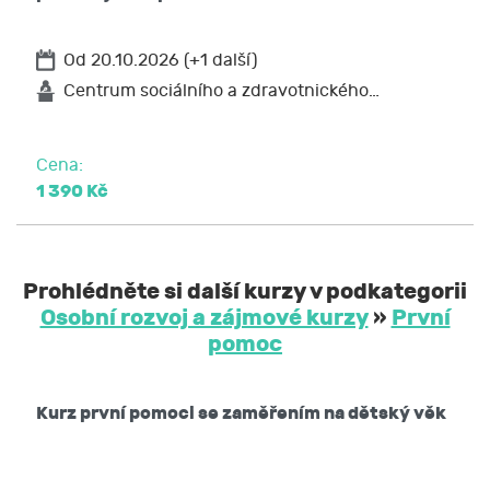
Od 20.10.2026 (+1 další)
Centrum sociálního a zdravotnického…
Cena:
1 390 Kč
Prohlédněte si další kurzy v podkategorii
Osobní rozvoj a zájmové kurzy
»
První
pomoc
Kurz první pomoci se zaměřením na dětský věk