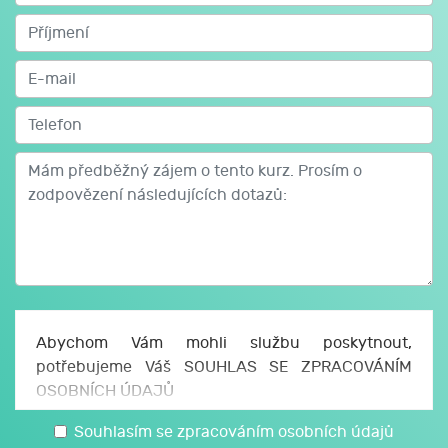
Abychom Vám mohli službu poskytnout,
potřebujeme Váš SOUHLAS SE ZPRACOVÁNÍM
OSOBNÍCH ÚDAJŮ
Uděluji JCMM, z. s. p. o., sídlo Česká 166/11, 602
Souhlasím se zpracováním osobních údajů