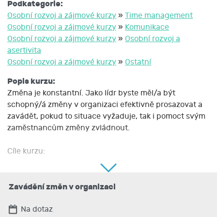
Podkategorie:
Osobní rozvoj a zájmové kurzy
»
Time management
Osobní rozvoj a zájmové kurzy
»
Komunikace
Osobní rozvoj a zájmové kurzy
»
Osobní rozvoj a
asertivita
Osobní rozvoj a zájmové kurzy
»
Ostatní
Popis kurzu:
Změna je konstantní. Jako lídr byste měl/a být
schopný/á změny v organizaci efektivně prosazovat a
zavádět, pokud to situace vyžaduje, tak i pomoct svým
zaměstnancům změny zvládnout.
Cíle kurzu:
- seznámit se s různými koncepty procesu řízení změn
Zavádění změn v organizaci
- prakticky si vyzkoušet a osvojit si principy PDCA cyklu
Na dotaz