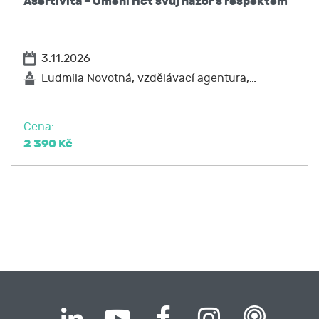
Asertivita – Umění říct svůj názor s respektem
3.11.2026
Ludmila Novotná, vzdělávací agentura,…
Cena:
2 390 Kč