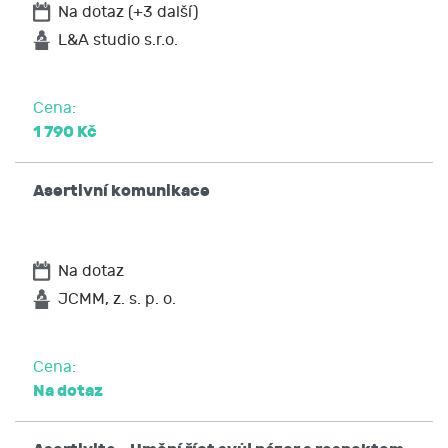
Na dotaz (+3 další)
L&A studio s.r.o.
Cena:
1 790 Kč
Asertivní komunikace
Na dotaz
JCMM, z. s. p. o.
Cena:
Na dotaz