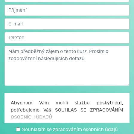
Abychom Vám mohli službu poskytnout,
potřebujeme Váš SOUHLAS SE ZPRACOVÁNÍM
OSOBNÍCH ÚDAJŮ
Uděluji JCMM, z. s. p. o., sídlo Česká 166/11, 602
Souhlasím se zpracováním osobních údajů