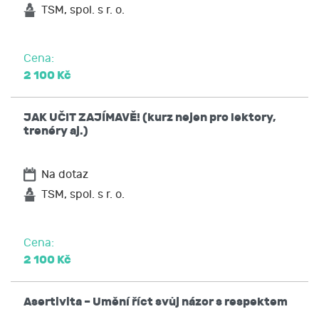
TSM, spol. s r. o.
Cena:
2 100 Kč
JAK UČIT ZAJÍMAVĚ! (kurz nejen pro lektory,
trenéry aj.)
Na dotaz
TSM, spol. s r. o.
Cena:
2 100 Kč
Asertivita – Umění říct svůj názor s respektem