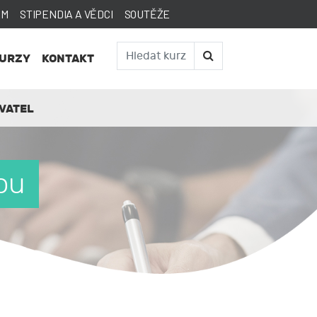
AM
STIPENDIA A VĚDCI
SOUTĚŽE
KURZY
KONTAKT
VATEL
ou