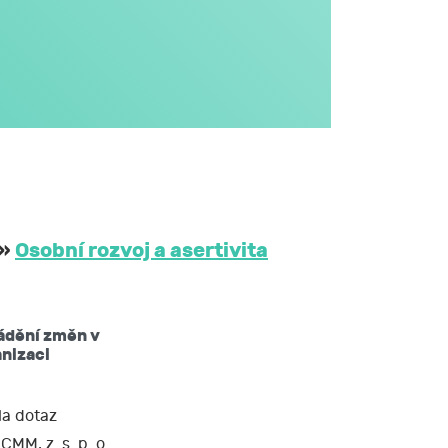
omto formuláři,
JCMM.
větším rozsahu
dále v obecném
i na aktivitách
třetím osobám
 JCMM na dobu
»
Osobní rozvoj a asertivita
ů mám právo:
ádění změn v
žádat si kopii
nizaci
 nebo opravit,
a dotaz
CMM, z. s. p. o.