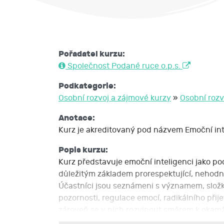
Pořadatel kurzu:
Společnost Podané ruce o.p.s.
Podkategorie:
Osobní rozvoj a zájmové kurzy
»
Osobní rozvo
Anotace:
Kurz je akreditovaný pod názvem Emoční inte
Popis kurzu:
Kurz představuje emoční inteligenci jako po
důležitým základem prorespektující, nehodno
Účastníci jsou seznámeni s významem, složka
pozornosti, regulace emocí, radikálního při
zároveň se v nich rozvinout směrem k okamži
techniky zvýšení tolerance vůči stresu a ná