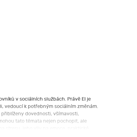
níků v sociálních službách. Právě EI je
teli, vedoucí k potřebným sociálním změnám.
přiblíženy dovednosti, všímavosti,
 mohou tato témata nejen pochopit, ale
a stresu, jeho vliv na emoce, praktické
a.