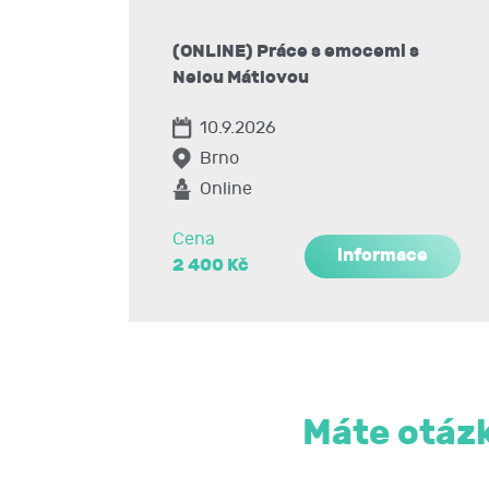
(ONLINE) Práce s emocemi s
Nelou Mátlovou
10.9.2026
Brno
Online
Cena
informace
2 400 Kč
Máte otázk