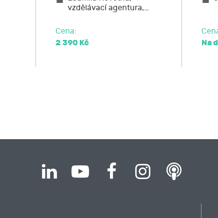
vzdělávací agentura,…
elnost údajů,
ost u Úřadu pro ochranu osobních údajů nebo se obrátit na 
Cena:
Cen
2 390 Kč
Na 