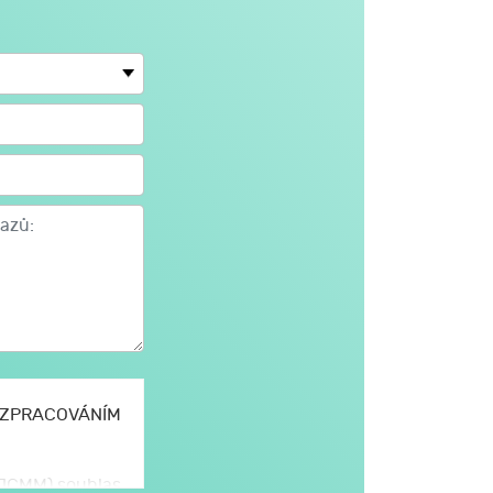
E ZPRACOVÁNÍM
 (JCMM) souhlas