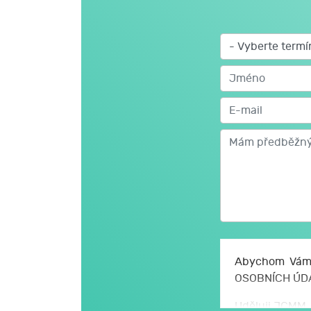
Abychom Vám 
OSOBNÍCH ÚD
Uděluji JCMM, 