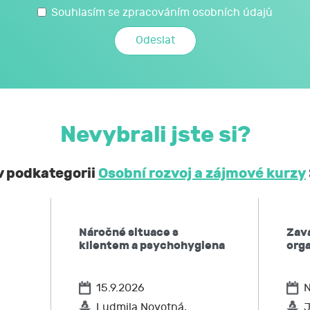
 svých osobních a citlivých údajů, které jsem uvedl/a v t
Souhlasím se zpracováním osobních údajů
é JCMM poskytnu při kariérovém poradenství realizovaném 
mi a citlivými údaji může JCMM nakládat způsobem a v nej
zákoně č. 110/2019 Sb., o zpracování osobních údajů, a 
ochraně osobních údajů č. 2016/679, a to za účelem mé účast
Nevybrali jste si?
obní a citlivé údaje neposkytne bez mého souhlasu 
ontrolních a nadřízených orgánů. Svůj souhlas uděluji
 v podkategorii
Osobní rozvoj a zájmové kurzy
í, že podle obecného nařízení EU o ochraně osobních údaj
 kdykoliv zpět,
Náročné situace s
Zav
po JCMM informaci, jaké moje osobní údaje zpracovává, 
klientem a psychohygiena
orga
ů,
u JCMM přístup k těmto údajům a tyto nechat aktualizovat
15.9.2026
N
ožadovat omezení zpracování,
po JCMM výmaz těchto osobních údajů
Ludmila Novotná,
J