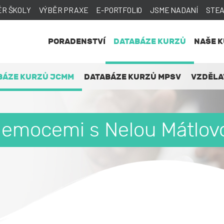
ĚR ŠKOLY
VÝBĚR PRAXE
E-PORTFOLIO
JSME NADANÍ
STE
PORADENSTVÍ
DATABÁZE KURZŮ
NAŠE 
BÁZE KURZŮ JCMM
DATABÁZE KURZŮ MPSV
VZDĚLA
 emocemi s Nelou Mátlov