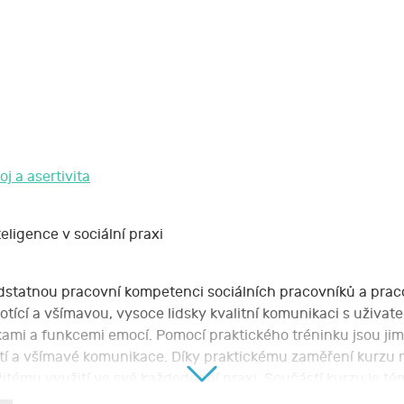
j a asertivita
ligence v sociální praxi
dstatnou pracovní kompetenci sociálních pracovníků a pracov
tící a všímavou, vysoce lidsky kvalitní komunikaci s uživa
mi a funkcemi emocí. Pomocí praktického tréninku jsou jim 
jetí a všímavé komunikace. Díky praktickému zaměření kurzu
tému využití ve své každodenní praxi. Součástí kurzu je tém
cvik práce s dechem, jako podpora emoční zralosti pracovník