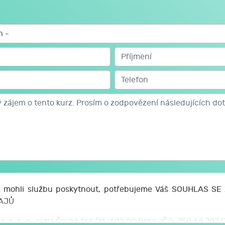
mohli službu poskytnout, potřebujeme Váš SOUHLAS S
AJŮ
z. s. p. o., sídlo Česká 166/11, 602 00 Brno, IČO: 750 64 707