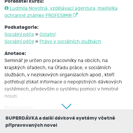
Pořadatel kurzu:
Ludmila Novotná, vzdělávací agentura, majitelka
ochranné známky PROFESIM®
Podkategorie:
Sociální péče
»
Ostatní
Sociální péče
»
Právo v sociálních službách
Anotace:
Seminář je určen pro pracovníky na obcích, na
krajských úřadech, na Úřadu práce, v sociálních
službách, v neziskových organizacích apod., kteří
potřebují získat informace o nepojistných dávkových
systémech, především o systému pomoci v hmotné
nouzi.
Popis kurzu:
Současné a chystané změny v nepojistných sociálních
SUPERDÁVKA a další dávkové systémy včetně
dávkách.
připravovaných novel