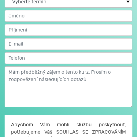
Nejčastější problémy, které se diskutují v rámci
superdávky.
Metodika a její využití v praxi.
Řešení specifických situací spojených se superdávkou.
Abychom Vám mohli službu poskytnout,
potřebujeme Váš SOUHLAS SE ZPRACOVÁNÍM