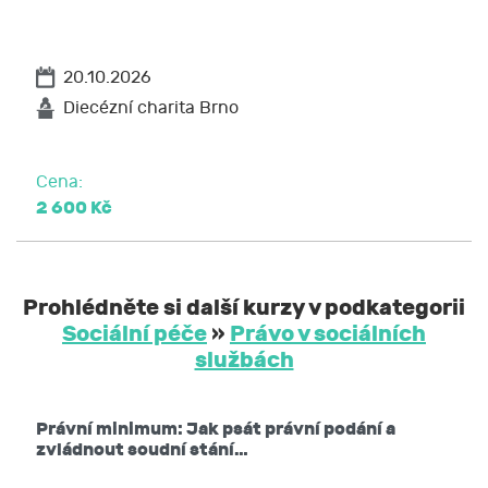
20.10.2026
Diecézní charita Brno
Cena:
2 600 Kč
Prohlédněte si další kurzy v podkategorii
Sociální péče
»
Právo v sociálních
službách
Právní minimum: Jak psát právní podání a
zvládnout soudní stání…