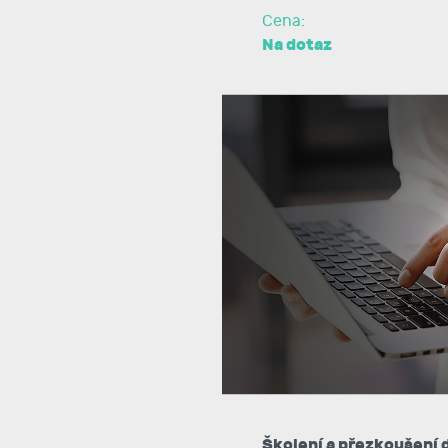
Cena:
Na dotaz
Školení a přezkoušení 