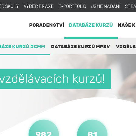
ĚR ŠKOLY
VÝBĚR PRAXE
E-PORTFOLIO
JSME NADANÍ
STE
PORADENSTVÍ
DATABÁZE KURZŮ
NAŠE 
BÁZE KURZŮ JCMM
DATABÁZE KURZŮ MPSV
VZDĚLA
 vzdělávacích kurzů!
982
81