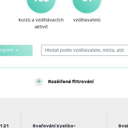
kurzů a vzdělávacích
vzdělavatelů
aktivit
egorie
Rozšířené filtrování
1 21
Svařování kyslíko-
Sva