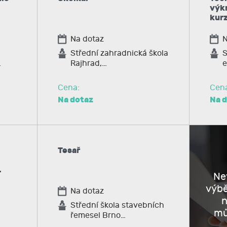
výkr
kurz
Na dotaz
N
Střední zahradnická škola
S
…
Rajhrad,…
e
Cena:
Cen
Na dotaz
Na 
Tesař
…
Nev
výb
Na dotaz
n
Střední škola stavebních
mů
řemesel Brno…