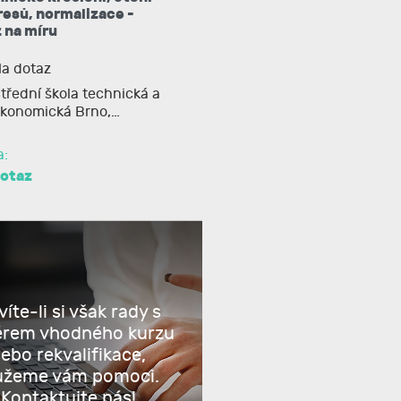
esů, normalizace -
 na míru
a dotaz
třední škola technická a
konomická Brno,…
a:
dotaz
íte-li si však rady s
ěrem vhodného kurzu
ebo rekvalifikace,
žeme vám pomoci.
Kontaktujte nás!