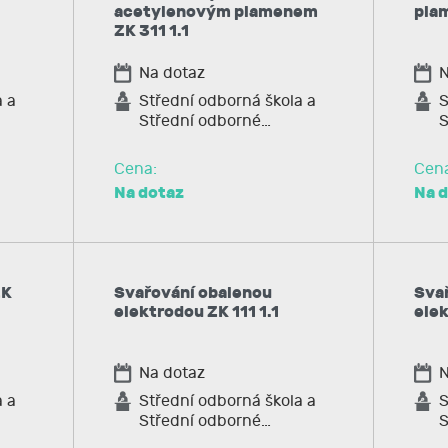
acetylenovým plamenem
pla
ZK 311 1.1
Na dotaz
N
a a
Střední odborná škola a
S
Střední odborné…
S
Cena:
Cen
Na dotaz
Na 
ZK
Svařování obalenou
Svař
elektrodou ZK 111 1.1
elek
Na dotaz
N
a a
Střední odborná škola a
S
Střední odborné…
S