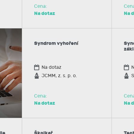
Cena:
Cen
Na dotaz
Na 
Syndrom vyhoření
Syn
zákl
Na dotaz
N
JCMM, z. s. p. o.
S
Cena:
Cen
Na dotaz
Na 
dle
Školkař
Tech