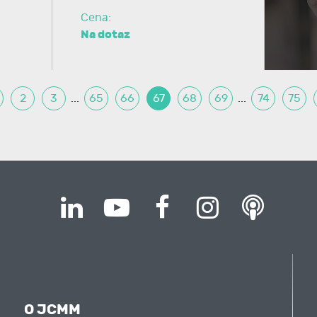
Cena:
Na dotaz
2
3
...
65
66
67
68
69
...
74
75
O JCMM