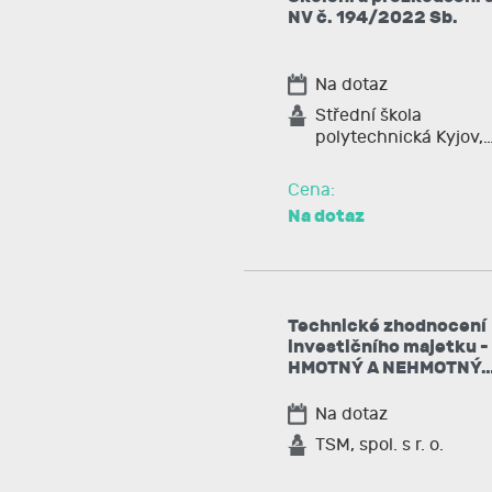
NV č. 194/2022 Sb.
Na dotaz
Střední škola
polytechnická Kyjov,
Cena:
Na dotaz
Technické zhodnocení
investičního majetku -
HMOTNÝ A NEHMOTNÝ
Na dotaz
TSM, spol. s r. o.