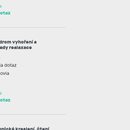
a:
dotaz
drom vyhoření a
ady realaxace
a dotaz
ovia
a:
dotaz
nické kreslení, čtení