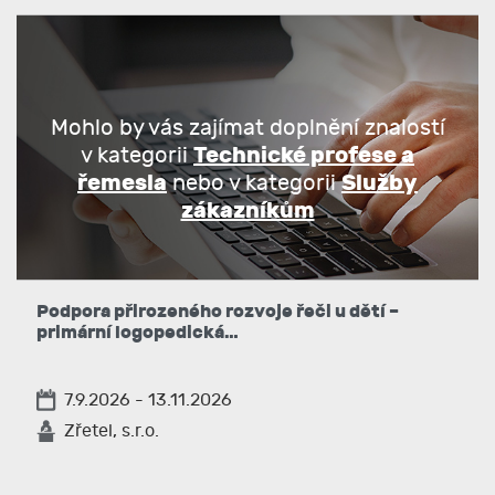
Mohlo by vás zajímat doplnění znalostí
Technické profese a
v kategorii
řemesla
Služby
nebo v kategorii
zákazníkům
Podpora přirozeného rozvoje řeči u dětí –
primární logopedická…
7.9.2026 - 13.11.2026
Zřetel, s.r.o.