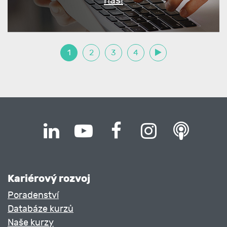
nás!
1
2
3
4
Kariérový rozvoj
Poradenství
Databáze kurzů
Naše kurzy