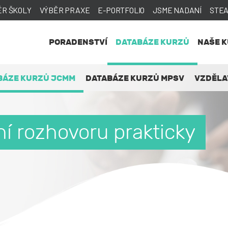
ĚR ŠKOLY
VÝBĚR PRAXE
E-PORTFOLIO
JSME NADANÍ
STE
PORADENSTVÍ
DATABÁZE KURZŮ
NAŠE 
BÁZE KURZŮ JCMM
DATABÁZE KURZŮ MPSV
VZDĚLA
í rozhovoru prakticky