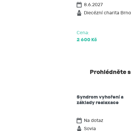
8.6.2027
popřípadě p
požadovat 
Diecézní charita Brno
na přenosit
podat stížn
Cena:
2 600 Kč
Prohlédněte si
Syndrom vyhoření a
základy realaxace
Na dotaz
Sovia