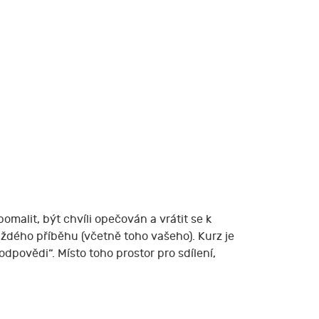
omalit, být chvíli opečován a vrátit se k
ždého příběhu (včetně toho vašeho). Kurz je
dpovědi“. Místo toho prostor pro sdílení,