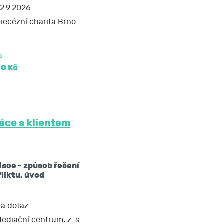
2.9.2026
iecézní charita Brno
soud.
a:
00 Kč
áce s klientem
ace - způsob řešení
liktu, úvod
a dotaz
ediační centrum, z. s.