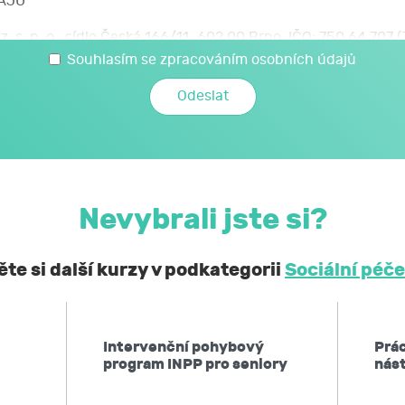
AJŮ
z. s. p. o., sídlo Česká 166/11, 602 00 Brno, IČO: 750 64 707
 svých osobních a citlivých údajů, které jsem uvedl/a v t
Souhlasím se zpracováním osobních údajů
é JCMM poskytnu při kariérovém poradenství realizovaném 
mi a citlivými údaji může JCMM nakládat způsobem a v nej
zákoně č. 110/2019 Sb., o zpracování osobních údajů, a 
ochraně osobních údajů č. 2016/679, a to za účelem mé účast
Nevybrali jste si?
obní a citlivé údaje neposkytne bez mého souhlasu 
ontrolních a nadřízených orgánů. Svůj souhlas uděluji
te si další kurzy v podkategorii
Sociální péče
í, že podle obecného nařízení EU o ochraně osobních údaj
 kdykoliv zpět,
Intervenční pohybový
Prá
po JCMM informaci, jaké moje osobní údaje zpracovává, 
program INPP pro seniory
nás
ů,
u JCMM přístup k těmto údajům a tyto nechat aktualizovat