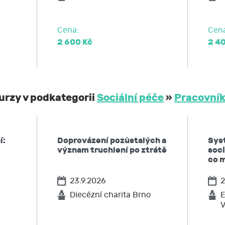
Cena:
Cen
2 600 Kč
2 4
kurzy v podkategorii
Sociální péče
»
Pracovník
í:
Doprovázení pozůstalých a
Sys
význam truchlení po ztrátě
soci
co m
23.9.2026
2
Diecézní charita Brno
E
V