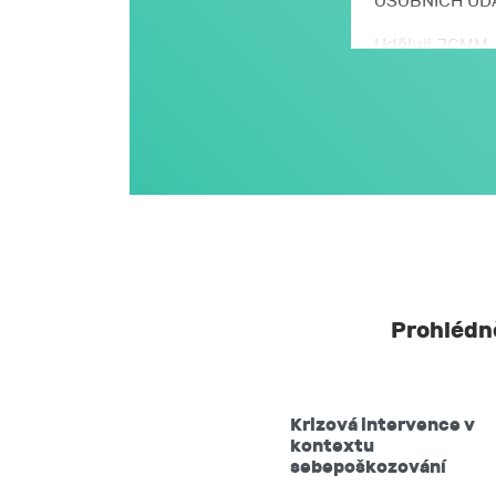
OSOBNÍCH ÚD
Uděluji JCMM, 
se zpracováním
a údajů, kter
S mými osobní
stanoveném v 
nařízení EU o 
JCMM.
JCMM moje os
s výjimkou k
neurčitou.
Prohlédně
Beru na vědom
vzít souhlas
Krizová intervence v
požadovat 
kontextu
těchto údaj
sebepoškozování
vyžádat si 