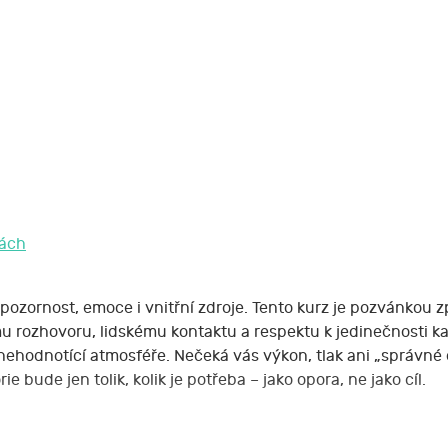
bách
pozornost, emoce i vnitřní zdroje. Tento kurz je pozvánkou zp
 rozhovoru, lidskému kontaktu a respektu k jedinečnosti ka
ehodnotící atmosféře. Nečeká vás výkon, tlak ani „správné o
e bude jen tolik, kolik je potřeba – jako opora, ne jako cíl.