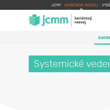
JCMM
KARIÉROVÝ ROZVOJ
VÝB
DATA
Systemické veden