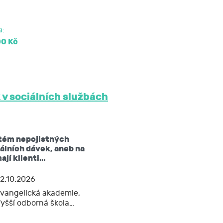
a:
00 Kč
 v sociálních službách
tém nepojistných
álních dávek, aneb na
ají klienti…
2.10.2026
vangelická akademie,
yšší odborná škola…