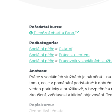
Pořadatel kurzu:
Diecézní charita Brno
Podkategorie:
Sociální péče
»
Ostatní
Sociální péče
»
Práce s klientem
Sociální péče
»
Pracovník v sociálních služ
Anotace:
Práce v sociálních službách je náročná – na 
tomu, co je v pomáhání podstatné: k dobrému
veden prakticky a prožitkově, v bezpečné a n
zkoušení, zvědavost a klidné objevování. Teori
Popis kurzu:
Jednotlivá témata: