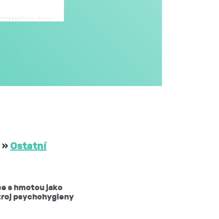
 (JCMM) souhlas
omto formuláři,
JCMM.
větším rozsahu
dále v obecném
i na aktivitách
třetím osobám
 JCMM na dobu
»
Ostatní
ů mám právo:
ce s hmotou jako
žádat si kopii
troj psychohygieny
 nebo opravit,