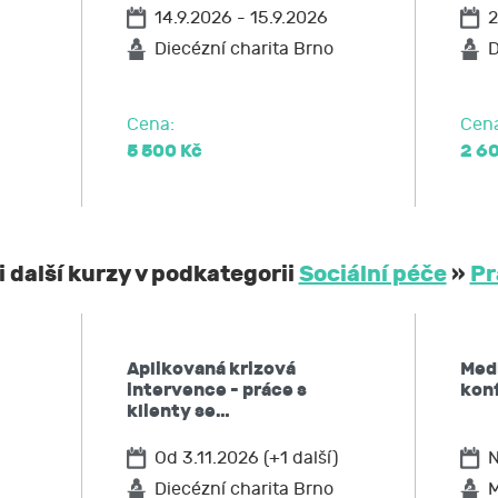
14.9.2026 - 15.9.2026
2
ožadovat omezení zpracování,
po JCMM výmaz těchto osobních údajů
Diecézní charita Brno
D
elnost údajů,
ost u Úřadu pro ochranu osobních údajů nebo se obrátit na 
Cena:
Cen
5 500 Kč
2 6
 další kurzy v podkategorii
Sociální péče
»
Pr
Aplikovaná krizová
Medi
intervence - práce s
konf
klienty se…
Od 3.11.2026 (+1 další)
N
Diecézní charita Brno
M