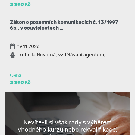
2 390 Kč
Zákon o pozemních komunikacích č. 13/1997
Sb., v souvislostech …
19.11.2026
Ludmila Novotná, vzdělávací agentura,…
Cena:
2 390 Kč
Nevíte-li si však rady s výběrem
vhodného kurzu nebo rekvalifikace,