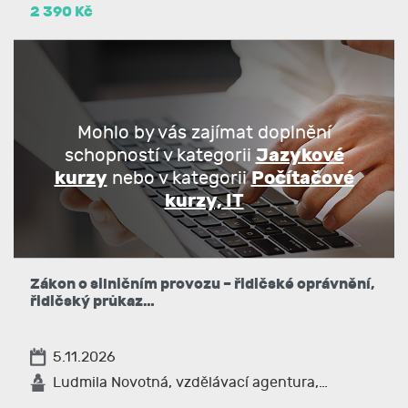
2 390 Kč
Mohlo by vás zajímat doplnění
Jazykové
schopností v kategorii
kurzy
Počítačové
nebo v kategorii
kurzy, IT
Zákon o silničním provozu – řidičské oprávnění,
řidičský průkaz…
5.11.2026
Ludmila Novotná, vzdělávací agentura,…