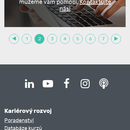
můžeme vám pomoci.
Kontaktujte
nás!
1
2
3
4
5
6
7
Kariérový rozvoj
Poradenství
Databáze kurzů