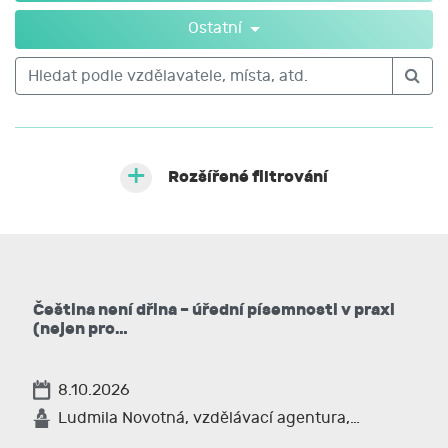
specifické aspekty administrativy a správy
dokumentů, jako je třeba archivní a spisová
Ostatní
služba.
Rozšířené filtrování
Čeština není dřina – úřední písemnosti v praxi
(nejen pro…
8.10.2026
Ludmila Novotná, vzdělávací agentura,…