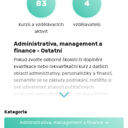
83
4
kurzů a vzdělávacích
vzdělavatelů
aktivit
Administrativa, management a
finance - Ostatní
Pokud zvolíte odborné školení či doplnění
kvalifikace nebo rekvalifikační kurz z dalších
oblastí administrativy, personalistiky a financí,
seznámíte se se základy podnikání, rozšíříte si
své uživatelské znalosti počítačových
programů nebo zdokonalíte své manažerské
dovednosti. Součástí nabídky kurzů jsou i
oblasti jako koučink, rovné příležitosti ve
Kategorie
firmách nebo psychologické aspekty práce s
lidmi. Rekvalifikační kurzy se také zaměřují na
Administrativa, management a finance