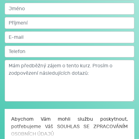
Role asistenta pedagogaLegislativní ukotvení role a
kompetence asistenta pedagoga. Spolupráce s učiteli a
dalšími pedagogickými pracovníky. Specifika práce
na různých stupních škol (MŠ, ZŠ, SŠ). Metodické
vedení a profesní rozvoj asistentů.
Základy speciální pedagogiky a inkluzivního přístupu
pro výkon činnosti asistenta pedagogaPrincipy
inkluzivního vzdělávání a právní rámec inkluze.
Specifika práce s žáky se speciálními vzdělávacími
potřebami. Strategie podpory pro různé skupiny žáků
(např. žáci s PAS, mentálním postižením, poruchami
učení). Práce s nadanými žáky a žáky z kulturně
odlišného prostředí. Rizikové chování a prevence,
podpora distančního vzdělávání.
Abychom Vám mohli službu poskytnout,
potřebujeme Váš SOUHLAS SE ZPRACOVÁNÍM
Zakončení studia
OSOBNÍCH ÚDAJŮ
Studium je zakončeno písemným testem a závěrečnou