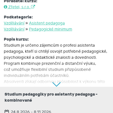
Pořadatel kurzu:
Zřetel, s.r.o.
Podkategorie:
Vzdělávání
»
Asistent pedagoga
Vzdělávání
»
Pedagogické minimum
Popis kurzu:
Studium je určeno zájemcům o profesi asistenta
pedagoga, kteří si chtějí osvojit potřebné pedagogické,
psychologické a didaktické znalosti a dovednosti.
Program kombinuje prezenční a distanční výuku,
což umožňuje flexibilní studium přizpůsobené
individuálním potřebám účastníků.
Absolventi získají odbornou způsobilost k výkonu této
profese v souladu s platnou legislativou a budou
připraveni efektivně podporovat žáky se specifickými
Studium pedagogiky pro asistenty pedagoga -
vzdělávacími potřebami ve školním prostředí.
kombinované
Studium je realizováno v souladu s § 22 odst. 1 písm. c)
24.8.2026 - 8.11.2026