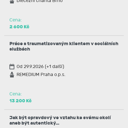
Diecézní charita Brno
Cena:
2 600 Kč
Práce s traumatizovaným klientem v sociálních
službách
Od 29.9.2026 (+1 další)
REMEDIUM Praha o.p.s.
Cena:
13 200 Kč
Jak být opravdový ve vztahu ke svému okolí
aneb být autentický…