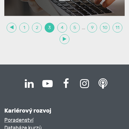
1
2
3
4
5
...
9
10
11
Kariérový rozvoj
Poradenství
Databáze kurzů