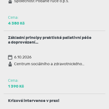
Společnost Podané ruce o.p.s.
Cena:
4 350 Kč
Základní principy praktické paliativní péče
a doprovázení…
6.10.2026
Centrum sociálního a zdravotnického…
Cena:
1 390 Kč
Krizová intervence v praxi