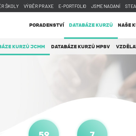
ĚR ŠKOLY
VÝBĚR PRAXE
E-PORTFOLIO
JSME NADANÍ
STE
PORADENSTVÍ
DATABÁZE KURZŮ
NAŠE 
BÁZE KURZŮ JCMM
DATABÁZE KURZŮ MPSV
VZDĚLA
59
7