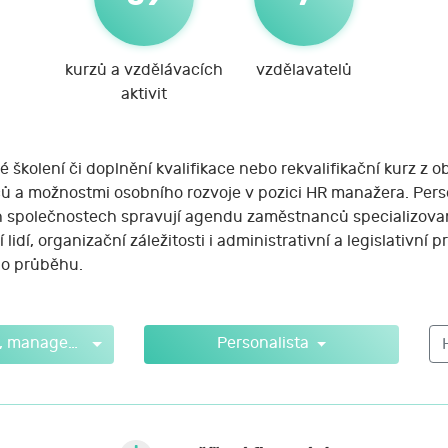
kurzů a vzdělávacích
vzdělavatelů
aktivit
 školení či doplnění kvalifikace nebo rekvalifikační kurz z ob
 a možnostmi osobního rozvoje v pozici HR manažera. Person
h společnostech spravují agendu zaměstnanců specializovaní
idí, organizační záležitosti i administrativní a legislativní
ho průběhu.
Administrativa, management a finance
Personalista