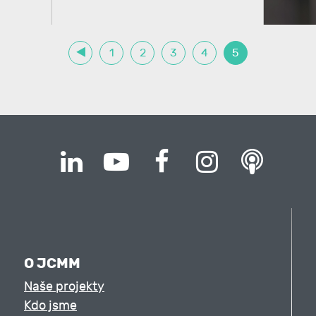
1
2
3
4
5
O JCMM
Naše projekty
Kdo jsme