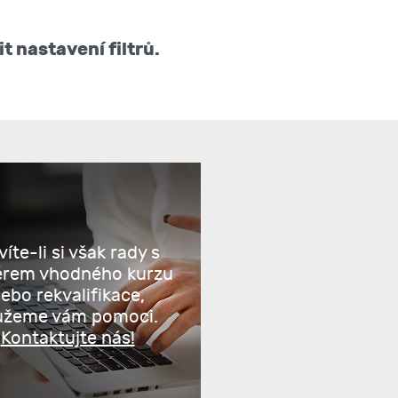
 nastavení filtrů.
íte-li si však rady s
ěrem vhodného kurzu
ebo rekvalifikace,
žeme vám pomoci.
Kontaktujte nás!