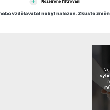
Rozšířené filtrování
ebo vzdělavatel nebyl nalezen. Zkuste změnit
Nev
výb
n
mů