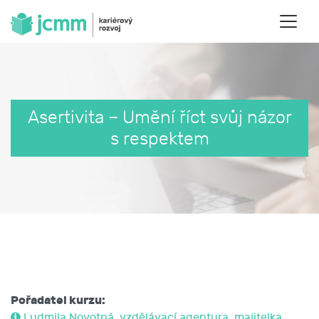
Asertivita – Umění říct svůj názor
s respektem
Pořadatel kurzu:
Ludmila Novotná, vzdělávací agentura, majitelka