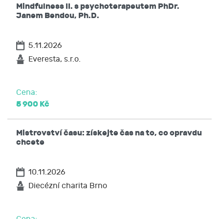
Mindfulness II. s psychoterapeutem PhDr.
Janem Bendou, Ph.D.
5.11.2026
Everesta, s.r.o.
Cena:
5 900 Kč
Mistrovství času: získejte čas na to, co opravdu
chcete
10.11.2026
Diecézní charita Brno