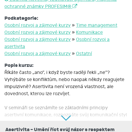
ochranné známky PROFESIM®
Podkategorie:
Osobní rozvoj a zájmové kurzy
»
Time management
Osobní rozvoj a zájmové kurzy
»
Komunikace
Osobní rozvoj a zájmové kurzy
»
Osobní rozvoj a
asertivita
Osobní rozvoj a zájmové kurzy
»
Ostatní
Popis kurzu:
Říkáte často „ano“, i když byste raději řekli „ne“?
Vyhýbáte se konfliktům, nebo naopak někdy reagujete
impulzivně? Asertivita není vrozená vlastnost, ale
dovednost, kterou lze rozvíjet.
V semináři se seznámíte se základními principy
asertivní komunikace, rozpoznáte svůj komunikační styl
a zjistíte, co ovlivňuje vaše reakce v náročných
situacích. Naučíte se rozpoznávat manipulaci, osvojíte
Asertivita – Umění říct svůj názor s respektem