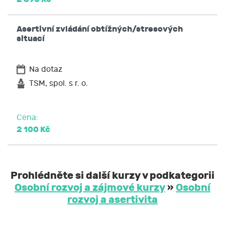
Asertivní zvládání obtížných/stresových
situací
Na dotaz
TSM, spol. s r. o.
Cena:
2 100 Kč
Prohlédněte si další kurzy v podkategorii
Osobní rozvoj a zájmové kurzy
»
Osobní
rozvoj a asertivita