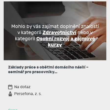
Mohlo by vás zajímat doplnění znalostí
Zdravotnictví
v kategorii
nebo v
Osobní rozvoj a zájmové
kategorii
kurzy
Základy práce s oběťmi domácího násilí –
seminář pro pracovníky…
Na dotaz
Persefona, z. s.