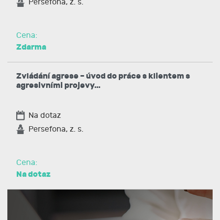
Persefona, z. s.
Cena:
Zdarma
Zvládání agrese – úvod do práce s klientem s
agresivními projevy…
Na dotaz
Persefona, z. s.
Cena:
Na dotaz