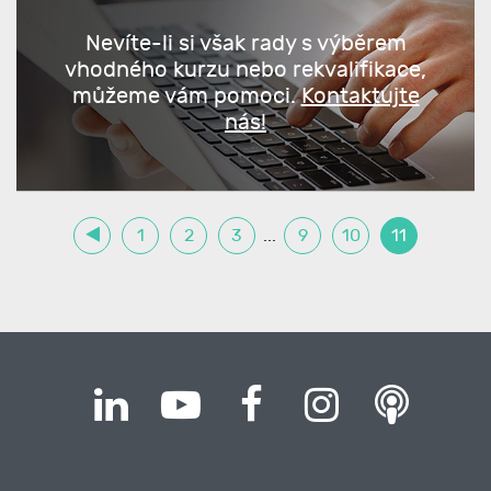
Nevíte-li si však rady s výběrem
vhodného kurzu nebo rekvalifikace,
můžeme vám pomoci.
Kontaktujte
nás!
1
2
3
...
9
10
11