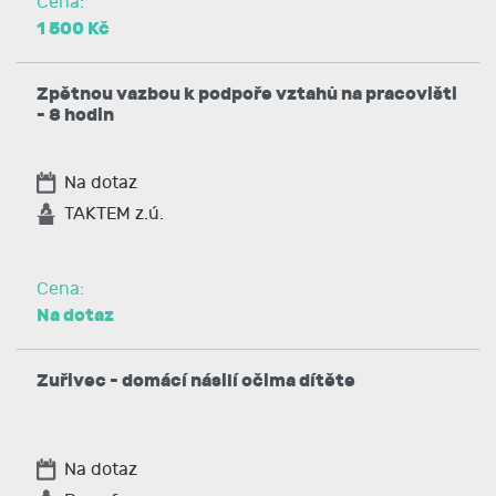
Cena:
1 500 Kč
Zpětnou vazbou k podpoře vztahů na pracovišti
- 8 hodin
Na dotaz
TAKTEM z.ú.
Cena:
Na dotaz
Zuřivec - domácí násilí očima dítěte
Na dotaz