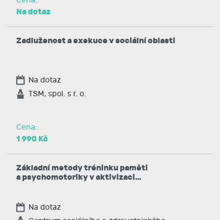
Cena:
Na dotaz
Zadluženost a exekuce v sociální oblasti
Na dotaz
TSM, spol. s r. o.
Cena:
1 990 Kč
Základní metody tréninku paměti
a psychomotoriky v aktivizaci…
Na dotaz