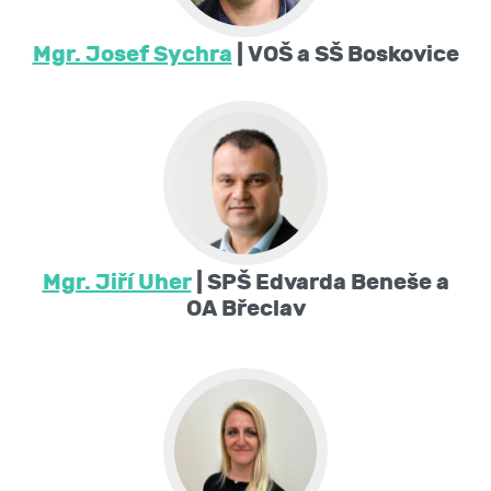
Mgr. Josef Sychra
| VOŠ a SŠ Boskovice
Mgr. Jiří Uher
| SPŠ Edvarda Beneše a
OA Břeclav