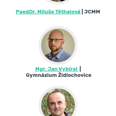
PaedDr. Miluše Těthalová
| JCMM
Mgr. Jan Vybíral
|
Gymnázium Židlochovice