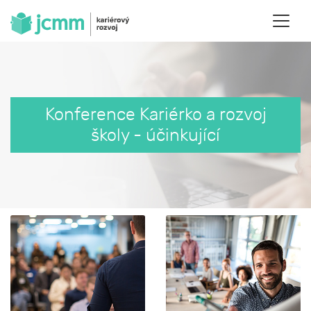
Konference Kariérko a rozvoj
školy - účinkující