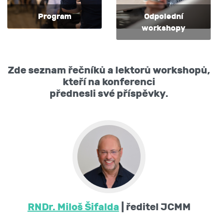
Program
Odpolední
workshopy
Zde seznam řečníků a lektorů workshopů,
kteří na konferenci
přednesli své příspěvky.
RNDr. Miloš Šifalda
| ředitel JCMM