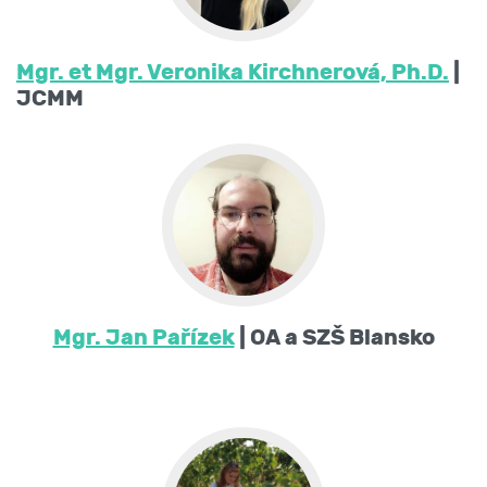
Mgr. et Mgr. Veronika Kirchnerová, Ph.D.
|
JCMM
Mgr. Jan Pařízek
| OA a SZŠ Blansko