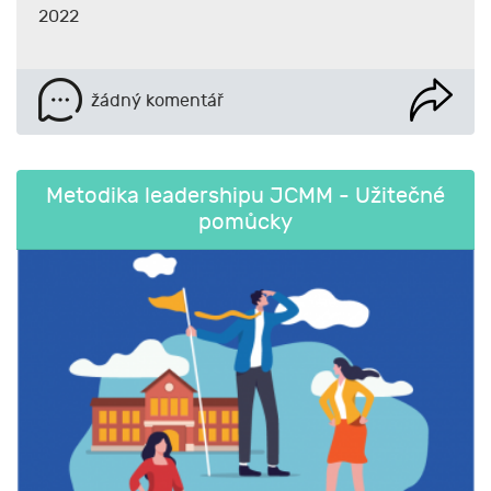
2022
žádný komentář
Metodika leadershipu JCMM - Užitečné
pomůcky