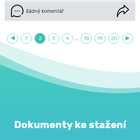
žádný komentář
1
2
3
4
...
18
19
20
Dokumenty ke stažení