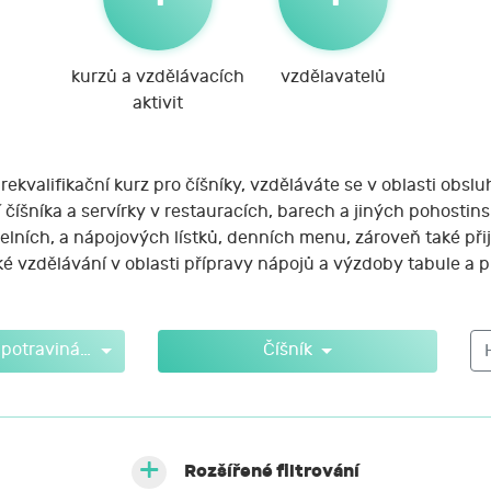
kurzů a vzdělávacích
vzdělavatelů
aktivit
rekvalifikační kurz pro číšníky, vzděláváte se v oblasti obs
 číšníka a servírky v restauracích, barech a jiných pohosti
ídelních, a nápojových lístků, denních menu, zároveň také př
ké vzdělávání v oblasti přípravy nápojů a výzdoby tabule a p
Gastronomie a potravinářství
Číšník
Rozšířené filtrování