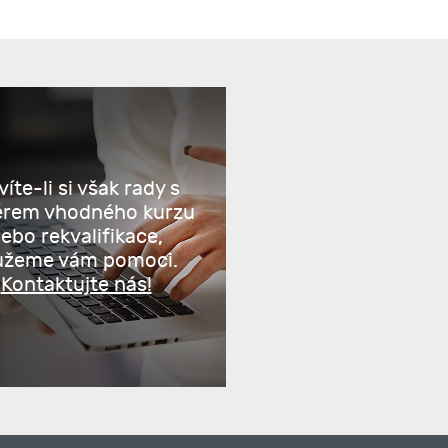
íte-li si však rady s
ěrem vhodného kurzu
ebo rekvalifikace,
žeme vám pomoci.
Kontaktujte nás!