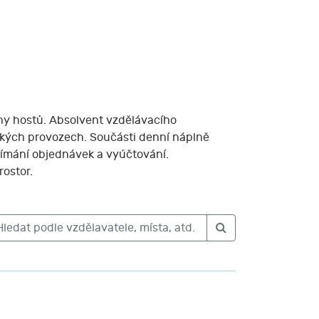
luhy hostů. Absolvent vzdělávacího
nských provozech. Součásti denní náplně
ijímání objednávek a vyúčtování.
rostor.