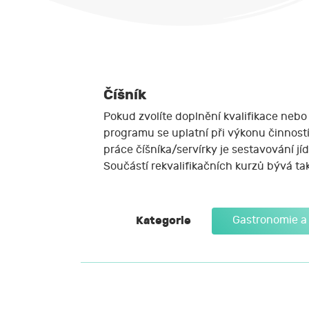
Číšník
Pokud zvolíte doplnění kvalifikace nebo 
programu se uplatní při výkonu činností
práce číšníka/servírky je sestavování j
Součástí rekvalifikačních kurzů bývá ta
Kategorie