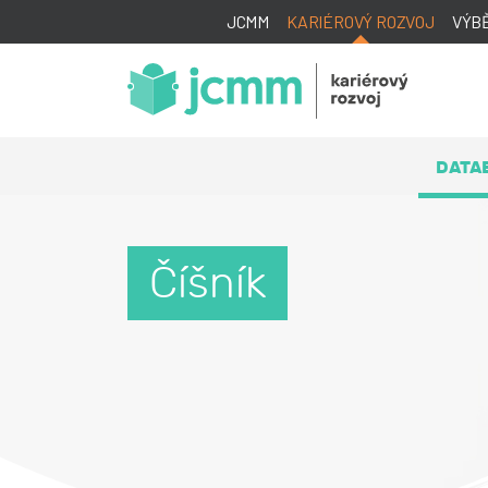
JCMM
KARIÉROVÝ ROZVOJ
VÝB
DATA
Číšník