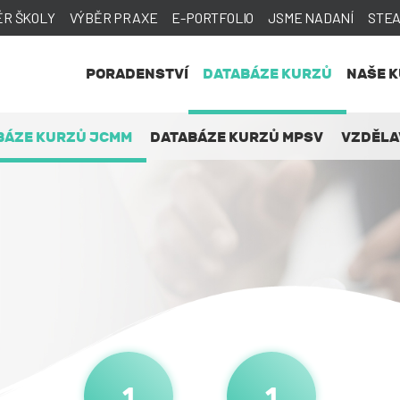
ĚR ŠKOLY
VÝBĚR PRAXE
E-PORTFOLIO
JSME NADANÍ
STE
PORADENSTVÍ
DATABÁZE KURZŮ
NAŠE 
BÁZE KURZŮ JCMM
DATABÁZE KURZŮ MPSV
VZDĚLA
1
1