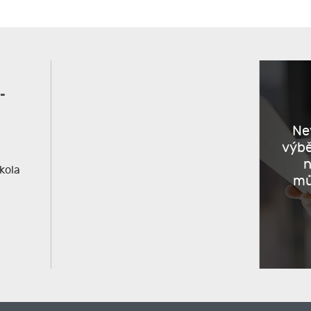
-
Nev
výb
n
kola
mů