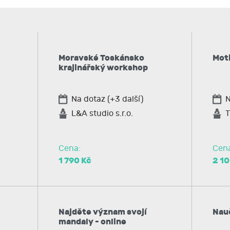
Moravské Toskánsko
Mot
krajinářský workshop
Na dotaz (+3 další)
N
L&A studio s.r.o.
T
Cena:
Cen
1 790 Kč
2 10
Najděte význam svojí
Nauč
mandaly - online