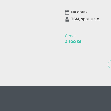
Na dotaz
TSM, spol. s r. o.
Cena:
2 100 Kč