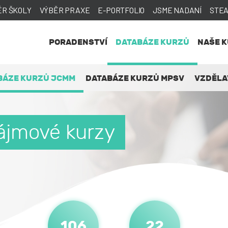
ĚR ŠKOLY
VÝBĚR PRAXE
E-PORTFOLIO
JSME NADANÍ
STE
PORADENSTVÍ
DATABÁZE KURZŮ
NAŠE 
BÁZE KURZŮ JCMM
DATABÁZE KURZŮ MPSV
VZDĚLA
zájmové kurzy
106
22