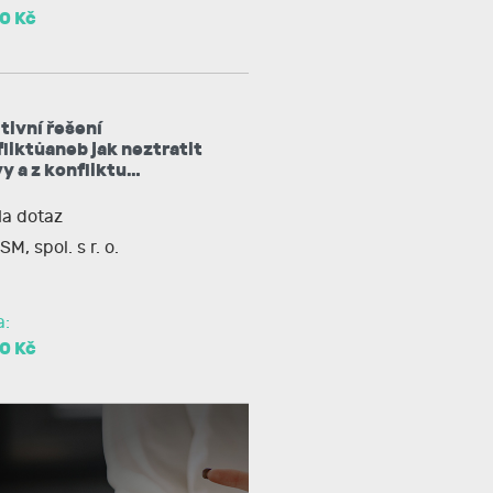
0 Kč
tivní řešení
liktůaneb jak neztratit
y a z konfliktu…
a dotaz
SM, spol. s r. o.
a:
0 Kč