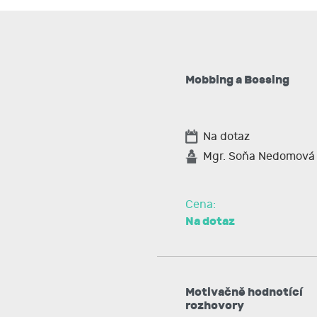
Mobbing a Bossing
Na dotaz
Mgr. Soňa Nedomová
Cena:
Na dotaz
Motivačně hodnotící
rozhovory