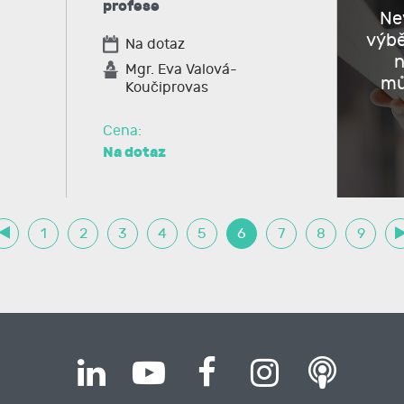
profese
Nev
výb
Na dotaz
n
Mgr. Eva Valová-
mů
Koučiprovas
Cena:
Na dotaz
1
2
3
4
5
6
7
8
9