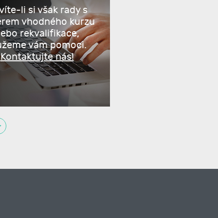
íte-li si však rady s
ěrem vhodného kurzu
ebo rekvalifikace,
žeme vám pomoci.
Kontaktujte nás!