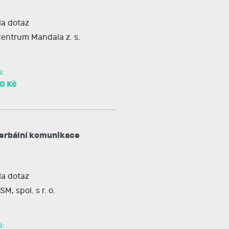
a dotaz
entrum Mandala z. s.
a:
0 Kč
erbální komunikace
a dotaz
SM, spol. s r. o.
a: