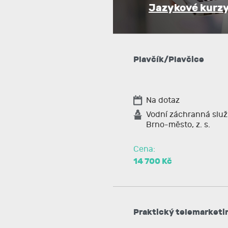
Jazykové kurz
Plavčík/Plavčice
Na dotaz
Vodní záchranná slu
Brno-město, z. s.
Cena:
14 700 Kč
Praktický telemarketi