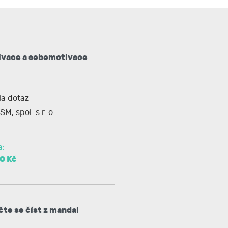
ivace a sebemotivace
a dotaz
SM, spol. s r. o.
a:
0 Kč
te se číst z mandal