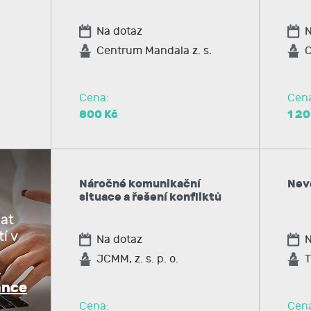
Na dotaz
N
Centrum Mandala z. s.
C
Cena:
Cen
800 Kč
1 20
Náročné komunikační
Nev
situace a řešení konfliktů
mat
í v
Na dotaz
N
JCMM, z. s. p. o.
T
,
ance
Cena:
Cen