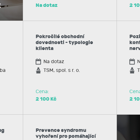
y
Na dotaz
2 10
Pokročilé obchodní
Pozi
dovednosti - typologie
konf
klienta
nerv
Na dotaz
N
žba
TSM, spol. s r. o.
T
Cena:
Cen
2 100 Kč
2 10
ng
Prevence syndromu
vyhoření pro pomáhající